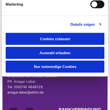
Marketing
LEITUNG
Details zeigen
PRÄSES DER DEKANATSSYNODE
Dr. Michael Grevel
michael.grevel@ekhn.de
Cookies zulassen
DEKAN
Auswahl erlauben
Pfr. Steffen Held
Tel. (06074) 4846120
steffen.held@ekhn.de
Nur notwendige Cookies
STELLVERTRETENDER DEKAN
Pfr. Ansgar Leber
Tel. (06074) 4846129
ansgar.leber@ekhn.de
BANKVERBINDUNG