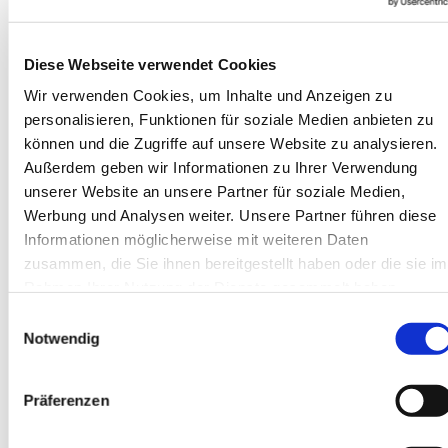
Diese Webseite verwendet Cookies
Wir verwenden Cookies, um Inhalte und Anzeigen zu
Kirsten
personalisieren, Funktionen für soziale Medien anbieten zu
Lippek
können und die Zugriffe auf unsere Website zu analysieren.
Außerdem geben wir Informationen zu Ihrer Verwendung
unserer Website an unsere Partner für soziale Medien,
Jügesheim
Werbung und Analysen weiter. Unsere Partner führen diese
Tel. (0151) 23215050
Informationen möglicherweise mit weiteren Daten
kirsten.lippek@ekhn.de
zusammen, die Sie ihnen bereitgestellt haben oder die sie im
Rahmen Ihrer Nutzung der Dienste gesammelt haben.
Einwilligungsauswahl
Notwendig
Präferenzen