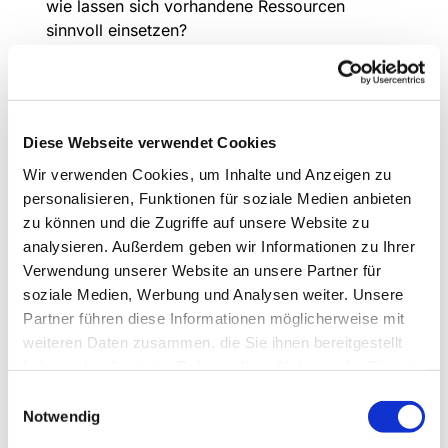
wie lassen sich vorhandene Ressourcen
sinnvoll einsetzen?
Die Inhalte sind übersichtlich aufgebaut,
modular nutzbar und lassen sich gut an die
eigene Situation vor Ort anpassen – egal ob in
der einzelnen Kirchengemeinde, im
Diese Webseite verwendet Cookies
Nachbarschaftsraum oder auf Dekanatsebene.
Wir verwenden Cookies, um Inhalte und Anzeigen zu
personalisieren, Funktionen für soziale Medien anbieten
Gerade für Haupt- und Ehrenamtliche in
zu können und die Zugriffe auf unsere Website zu
Verkündigung, Gemeindepädagogik,
analysieren. Außerdem geben wir Informationen zu Ihrer
Verwaltung und Öffentlichkeitsarbeit lohnt sich
Verwendung unserer Website an unsere Partner für
ein Blick: Die Toolbox versteht sich
soziale Medien, Werbung und Analysen weiter. Unsere
ausdrücklich als Unterstützung für die tägliche
Partner führen diese Informationen möglicherweise mit
Praxis – nicht als theoretisches Konzept.
weiteren Daten zusammen, die Sie ihnen bereitgestellt
? Zur Mitglieder-
haben oder die sie im Rahmen Ihrer Nutzung der Dienste
Toolbox:
https://www.mitglieder-toolbox...
gesammelt haben.
Einwilligungsauswahl
Notwendig