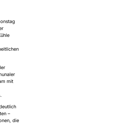
ionstag
er
Kühle
eitlichen
der
munaler
am mit
.
deutlich
ten –
onen, die