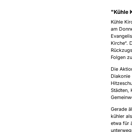
"Kühle 
Kühle Kir
am Donner
Evangelis
Kirche“. 
Rückzugso
Folgen z
Die Aktio
Diakonie 
Hitzeschu
Städten, 
Gemeinwes
Gerade äl
kühler al
etwa für 
unterweg