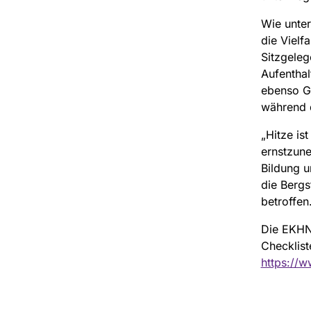
Wie unter
die Vielf
Sitzgeleg
Aufenthal
ebenso Ge
während d
„Hitze is
ernstzun
Bildung 
die Bergs
betroffen
Die EKHN 
Checklist
https://w