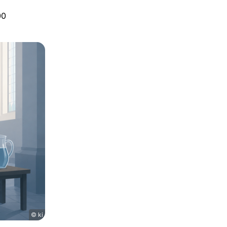
00
© ki