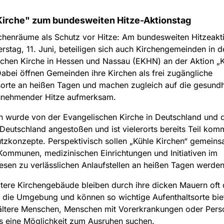
Kirche" zum bundesweiten Hitze-Aktionstag
chenräume als Schutz vor Hitze: Am bundesweiten Hitzeakt
stag, 11. Juni, beteiligen sich auch Kirchengemeinden in d
chen Kirche in Hessen und Nassau (EKHN) an der Aktion „
Dabei öffnen Gemeinden ihre Kirchen als frei zugängliche
rte an heißen Tagen und machen zugleich auf die gesundh
unehmender Hitze aufmerksam.
n wurde von der Evangelischen Kirche in Deutschland und 
Deutschland angestoßen und ist vielerorts bereits Teil kom
tzkonzepte. Perspektivisch sollen „Kühle Kirchen“ gemeins
Kommunen, medizinischen Einrichtungen und Initiativen im
en zu verlässlichen Anlaufstellen an heißen Tagen werden
tere Kirchengebäude bleiben durch ihre dicken Mauern oft 
s die Umgebung und können so wichtige Aufenthaltsorte bie
ältere Menschen, Menschen mit Vorerkrankungen oder Pers
s eine Möglichkeit zum Ausruhen suchen.