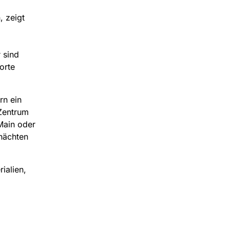
, zeigt
 sind
orte
rn ein
Zentrum
Main oder
nächten
ialien,