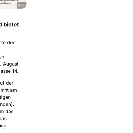
© ki
 bietet
nte der
en
. August,
asse 14.
uf der
ginnt am
tigen
nden).
em das
das
ung