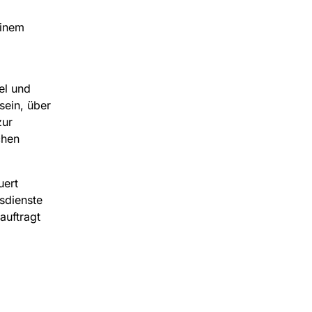
einem
el und
 sein, über
zur
chen
uert
sdienste
auftragt