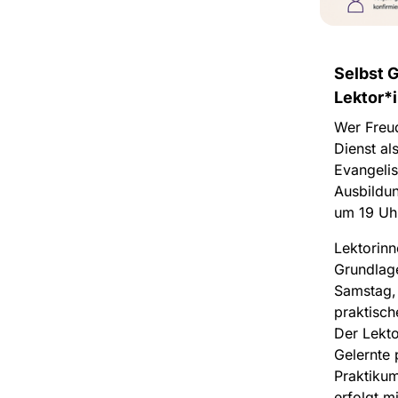
Selbst 
Lektor*
Wer Freud
Dienst al
Evangeli
Ausbildun
um 19 Uh
Lektorinn
Grundlage
Samstag, 
praktisch
Der Lekt
Gelernte 
Praktiku
erfolgt m