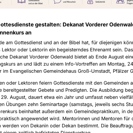
Gottesdienste gestalten: Dekanat Vorderer Odenwald
innenkurs an
e am Gottesdienst und an der Bibel hat, für diejenigen kön
s Lektor oder Lektorin ein begeisterndes Ehrenamt sein. Das
sche Dekanat Vorderer Odenwald bietet ab Ende August ein
gskurs an und lädt zu einem Info-Vortreffen am Montag, 24
r im Evangelischen Gemeindehaus Groß-Umstadt, Pfälzer G
en oder Lektoren feiern Gottesdienste mit den Gemeinden a
 bereitgestellter Gebete und Predigten. Die Ausbildung be
29. August, dauert etwa ein Jahr und umfasst neben vielfäl
en Übungen zehn Seminartage (samstags, jeweils sechs Stu
orenkurs beinhaltet außerdem ein Gemeindepraktikum, in d
praktisch angewendet wird. Mentorinnen und Mentoren für 
m werden von Dekanin oder Dekan bestimmt. Die Beauftrag
it einem zeitlich befristeten Dienstvertrag.