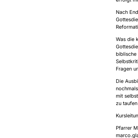
Nach Ende
Gottesdien
Reformati
Was die k
Gottesdien
biblische
Selbstkri
Fragen un
Die Ausbi
nochmals 
mit selbs
zu taufe
Kursleitu
Pfarrer M
marco.gl