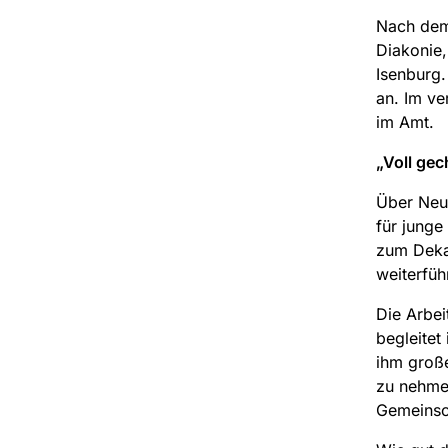
Nach dem 
Diakonie,
Isenburg.
an. Im ve
im Amt.
„Voll gech
Über Neu
für junge
zum Dekan
weiterfüh
Die Arbei
begleitet 
ihm große
zu nehmen
Gemeinsc