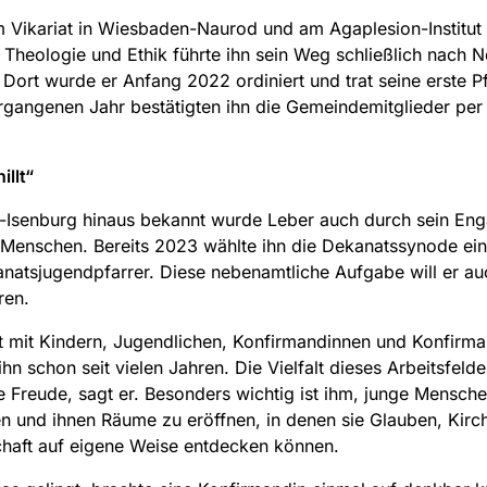
Vikariat in Wiesbaden-Naurod und am Agaplesion-Institut 
 Theologie und Ethik führte ihn sein Weg schließlich nach N
 Dort wurde er Anfang 2022 ordiniert und trat seine erste Pf
rgangenen Jahr bestätigten ihn die Gemeindemitglieder per
illt“
-Isenburg hinaus bekannt wurde Leber auch durch sein En
 Menschen. Bereits 2023 wählte ihn die Dekanatssynode ei
atsjugendpfarrer. Diese nebenamtliche Aufgabe will er auc
ren.
t mit Kindern, Jugendlichen, Konfirmandinnen und Konfirm
ihn schon seit vielen Jahren. Die Vielfalt dieses Arbeitsfelde
 Freude, sagt er. Besonders wichtig ist ihm, junge Mensche
 und ihnen Räume zu eröffnen, in denen sie Glauben, Kirc
haft auf eigene Weise entdecken können.