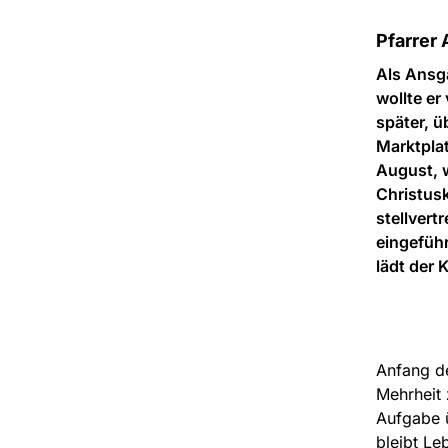
Pfarrer 
Als Ansga
wollte er
später, 
Marktpla
August, w
Christusk
stellver
eingefüh
lädt der 
Anfang d
Mehrheit 
Aufgabe ü
bleibt Le