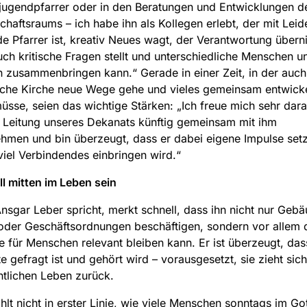
jugendpfarrer oder in den Beratungen und Entwicklungen d
haftsraums – ich habe ihn als Kollegen erlebt, der mit Leid
e Pfarrer ist, kreativ Neues wagt, der Verantwortung übern
uch kritische Fragen stellt und unterschiedliche Menschen u
n zusammenbringen kann.“ Gerade in einer Zeit, in der auch
sche Kirche neue Wege gehe und vieles gemeinsam entwicke
sse, seien das wichtige Stärken: „Ich freue mich sehr dara
e Leitung unseres Dekanats künftig gemeinsam mit ihm
hmen und bin überzeugt, dass er dabei eigene Impulse set
viel Verbindendes einbringen wird.“
ll mitten im Leben sein
nsgar Leber spricht, merkt schnell, dass ihn nicht nur Gebä
der Geschäftsordnungen beschäftigen, sondern vor allem d
e für Menschen relevant bleiben kann. Er ist überzeugt, das
e gefragt ist und gehört wird – vorausgesetzt, sie zieht sich
tlichen Leben zurück.
ählt nicht in erster Linie, wie viele Menschen sonntags im Go