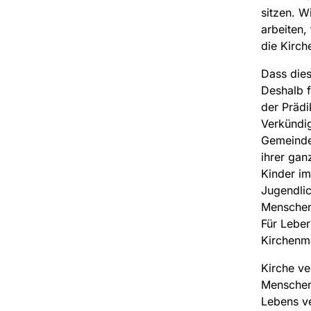
sitzen. W
arbeiten,
die Kirch
Dass dies
Deshalb f
der Prädi
Verkündig
Gemeindep
ihrer gan
Kinder im
Jugendlic
Menschen
Für Leber
Kirchenma
Kirche ve
Menschen
Lebens ve