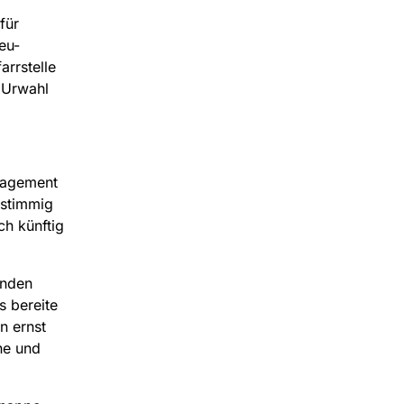
für
eu-
arrstelle
 Urwahl
gagement
nstimmig
h künftig
anden
s bereite
n ernst
he und