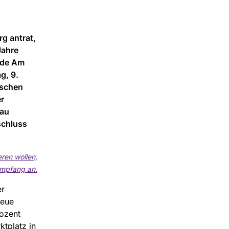
g antrat,
Jahre
nde Am
g, 9.
ischen
r
gau
schluss
ren wollen,
Empfang an.
er
neue
rozent
tplatz in