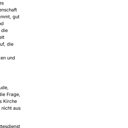
es
enschaft
immt, gut
nd
 die
lt
uf, die
zen und
ude,
ie Frage,
s Kirche
 nicht aus
ttesdienst