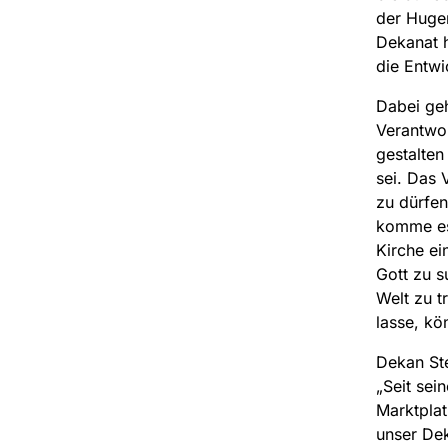
der Hugen
Dekanat h
die Entwi
Dabei geh
Verantwor
gestalten 
sei. Das 
zu dürfen
komme es 
Kirche ei
Gott zu s
Welt zu t
lasse, kö
Dekan Ste
„Seit se
Marktplat
unser Dek