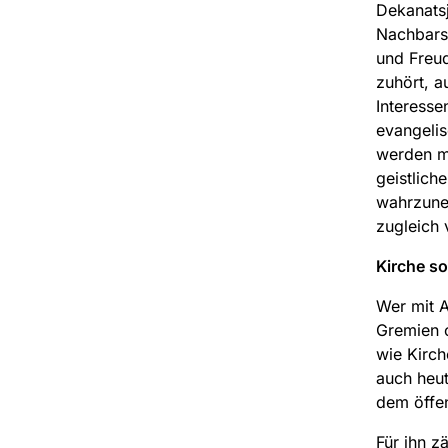
Dekanats
Nachbarsc
und Freud
zuhört, a
Interesse
evangeli
werden mü
geistlich
wahrzune
zugleich 
Kirche so
Wer mit A
Gremien o
wie Kirch
auch heut
dem öffen
Für ihn z