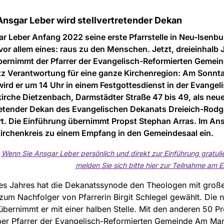
Ansgar Leber wird stellvertretender Dekan
r Leber Anfang 2022 seine erste Pfarrstelle in Neu-Isenbur
 vor allem eines: raus zu den Menschen. Jetzt, dreieinhalb 
übernimmt der Pfarrer der Evangelisch-Reformierten Gemei
tz Verantwortung für eine ganze Kirchenregion: Am Sonnta
ird er um 14 Uhr in einem Festgottesdienst in der Evangel
irche Dietzenbach, Darmstädter Straße 47 bis 49, als neue
tretender Dekan des Evangelischen Dekanats Dreieich-Rod
rt. Die Einführung übernimmt Propst Stephan Arras. Im An
Kirchenkreis zu einem Empfang in den Gemeindesaal ein.
Wenn Sie Ansgar Leber persönlich und direkt zur Einführung gratulie
melden Sie sich bitte hier zur Teilnahme am 
es Jahres hat die Dekanatssynode den Theologen mit groß
zum Nachfolger von Pfarrerin Birgit Schlegel gewählt. Die 
bernimmt er mit einer halben Stelle. Mit den anderen 50 P
ber Pfarrer der Evangelisch-Reformierten Gemeinde Am Mark