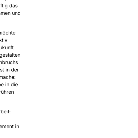
ftig das
ehmen und
 möchte
tiv
Zukunft
gestalten
Umbruchs
t in der
smache:
e in die
rühren
beit:
ement in