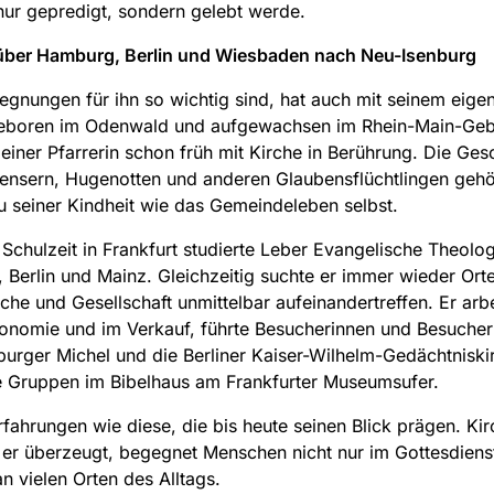
 nur gepredigt, sondern gelebt werde.
über Hamburg, Berlin und Wiesbaden nach Neu-Isenburg
gnungen für ihn so wichtig sind, hat auch mit seinem eig
Geboren im Odenwald und aufgewachsen im Rhein-Main-Geb
einer Pfarrerin schon früh mit Kirche in Berührung. Die Ges
ensern, Hugenotten und anderen Glaubensflüchtlingen gehö
 seiner Kindheit wie das Gemeindeleben selbst.
Schulzeit in Frankfurt studierte Leber Evangelische Theolog
Berlin und Mainz. Gleichzeitig suchte er immer wieder Orte
che und Gesellschaft unmittelbar aufeinandertreffen. Er arbe
onomie und im Verkauf, führte Besucherinnen und Besucher
rger Michel und die Berliner Kaiser-Wilhelm-Gedächtniski
e Gruppen im Bibelhaus am Frankfurter Museumsufer.
rfahrungen wie diese, die bis heute seinen Blick prägen. Kir
 er überzeugt, begegnet Menschen nicht nur im Gottesdiens
n vielen Orten des Alltags.