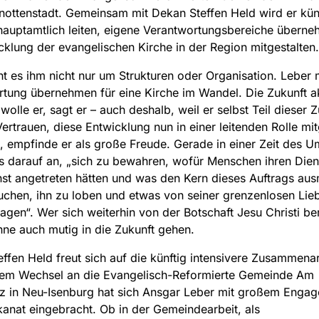
ottenstadt. Gemeinsam mit Dekan Steffen Held wird er kün
auptamtlich leiten, eigene Verantwortungsbereiche übern
cklung der evangelischen Kirche in der Region mitgestalten.
t es ihm nicht nur um Strukturen oder Organisation. Leber
tung übernehmen für eine Kirche im Wandel. Die Zukunft ak
wolle er, sagt er – auch deshalb, weil er selbst Teil dieser 
Vertrauen, diese Entwicklung nun in einer leitenden Rolle mit
, empfinde er als große Freude. Gerade in einer Zeit des 
darauf an, „sich zu bewahren, wofür Menschen ihren Diens
nst angetreten hätten und was den Kern dieses Auftrags au
uchen, ihn zu loben und etwas von seiner grenzenlosen Lieb
ragen“. Wer sich weiterhin von der Botschaft Jesu Christi be
nne auch mutig in die Zukunft gehen.
ffen Held freut sich auf die künftig intensivere Zusammenar
inem Wechsel an die Evangelisch-Reformierte Gemeinde Am
z in Neu-Isenburg hat sich Ansgar Leber mit großem Engag
anat eingebracht. Ob in der Gemeindearbeit, als