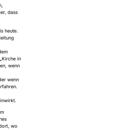
n,
ger, dass
is heute.
leitung
 dem
„Kirche in
ten, wenn
oder wenn
rfahren.
inwirkt.
em
nes
 dort, wo