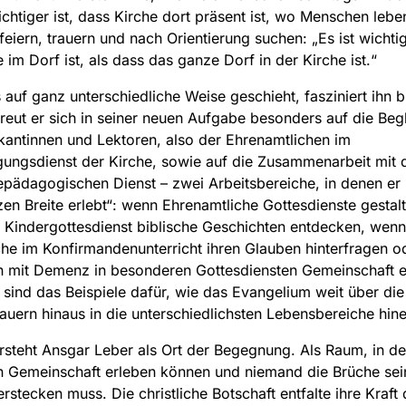
ichtiger ist, dass Kirche dort präsent ist, wo Menschen lebe
 feiern, trauern und nach Orientierung suchen: „Es ist wichti
e im Dorf ist, als dass das ganze Dorf in der Kirche ist.“
 auf ganz unterschiedliche Weise geschieht, fasziniert ihn b
reut er sich in seiner neuen Aufgabe besonders auf die Beg
kantinnen und Lektoren, also der Ehrenamtlichen im
ungsdienst der Kirche, sowie auf die Zusammenarbeit mit
ädagogischen Dienst – zwei Arbeitsbereiche, in denen er 
zen Breite erlebt“: wenn Ehrenamtliche Gottesdienste gestal
 Kindergottesdienst biblische Geschichten entdecken, wenn
he im Konfirmandenunterricht ihren Glauben hinterfragen 
 mit Demenz in besonderen Gottesdiensten Gemeinschaft e
 sind das Beispiele dafür, wie das Evangelium weit über die
uern hinaus in die unterschiedlichsten Lebensbereiche hine
rsteht Ansgar Leber als Ort der Begegnung. Als Raum, in d
 Gemeinschaft erleben können und niemand die Brüche sei
rstecken muss. Die christliche Botschaft entfalte ihre Kraft