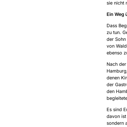
sie nicht
Ein Weg 
Dass Bege
zu tun. 
der Sohn 
von Wald
ebenso zu
Nach der 
Hamburg, 
denen Kir
der Gastr
den Hambu
begleitet
Es sind E
davon ist
sondern a