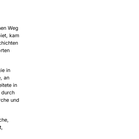
enen Weg
iet, kam
chichten
rten
ie in
, an
itete in
 durch
rche und
che,
t,